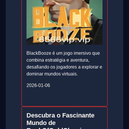
BlackBooze é um jogo imersivo que
combina estratégia e aventura,
desafiando os jogadores a explorar e
dominar mundos virtuais.
2026-01-06
Descubra o Fascinante
Mundo de