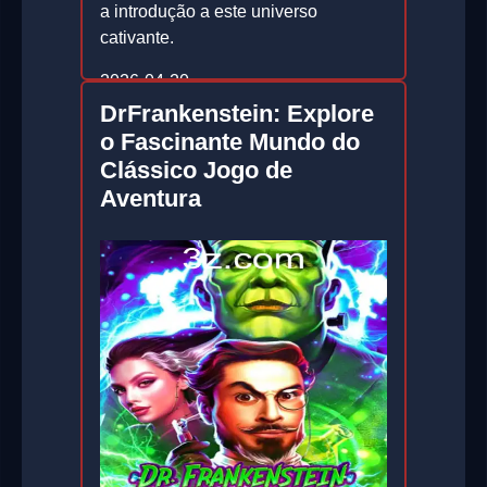
a introdução a este universo
cativante.
2026-04-20
DrFrankenstein: Explore
o Fascinante Mundo do
Clássico Jogo de
Aventura