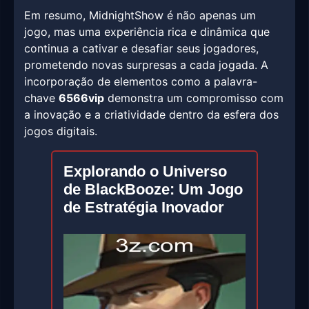
Em resumo, MidnightShow é não apenas um
jogo, mas uma experiência rica e dinâmica que
continua a cativar e desafiar seus jogadores,
prometendo novas surpresas a cada jogada. A
incorporação de elementos como a palavra-
chave
6566vip
demonstra um compromisso com
a inovação e a criatividade dentro da esfera dos
jogos digitais.
Explorando o Universo
de BlackBooze: Um Jogo
de Estratégia Inovador