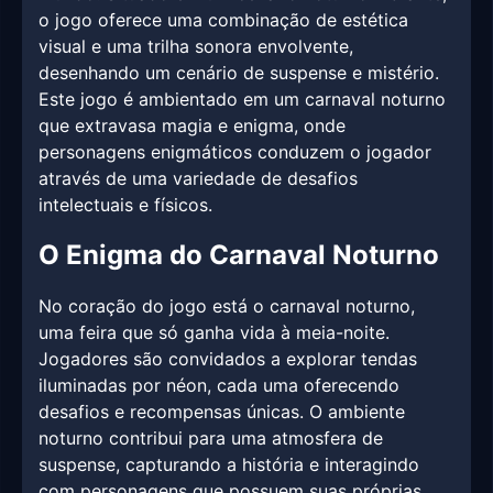
o jogo oferece uma combinação de estética
visual e uma trilha sonora envolvente,
desenhando um cenário de suspense e mistério.
Este jogo é ambientado em um carnaval noturno
que extravasa magia e enigma, onde
personagens enigmáticos conduzem o jogador
através de uma variedade de desafios
intelectuais e físicos.
O Enigma do Carnaval Noturno
No coração do jogo está o carnaval noturno,
uma feira que só ganha vida à meia-noite.
Jogadores são convidados a explorar tendas
iluminadas por néon, cada uma oferecendo
desafios e recompensas únicas. O ambiente
noturno contribui para uma atmosfera de
suspense, capturando a história e interagindo
com personagens que possuem suas próprias