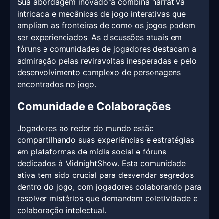
Sua abordagem inovadora combina narrativa
intricada e mecânicas de jogo interativas que
ampliam as fronteiras de como os jogos podem
ser experienciados. As discussões atuais em
fóruns e comunidades de jogadores destacam a
admiração pelas reviravoltas inesperadas e pelo
desenvolvimento complexo de personagens
encontrados no jogo.
Comunidade e Colaborações
Jogadores ao redor do mundo estão
compartilhando suas experiências e estratégias
em plataformas de mídia social e fóruns
dedicados à MidnightShow. Esta comunidade
ativa tem sido crucial para desvendar segredos
dentro do jogo, com jogadores colaborando para
resolver mistérios que demandam coletividade e
colaboração intelectual.