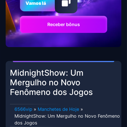
Vamos lá
Receber bônus
MidnightShow: Um
Mergulho no Novo
Fenômeno dos Jogos
6566vip
»
Manchetes de Hoje
»
MidnightShow: Um Mergulho no Novo Fenômeno
dos Jogos