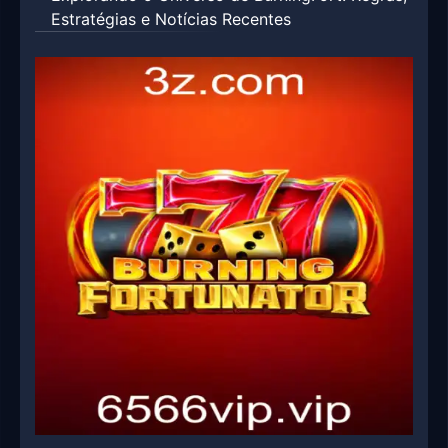
Estratégias e Notícias Recentes