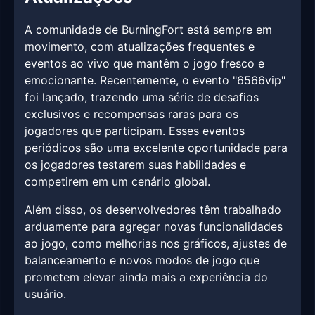
A comunidade de BurningFort está sempre em
movimento, com atualizações frequentes e
eventos ao vivo que mantêm o jogo fresco e
emocionante. Recentemente, o evento "6566vip"
foi lançado, trazendo uma série de desafios
exclusivos e recompensas raras para os
jogadores que participam. Esses eventos
periódicos são uma excelente oportunidade para
os jogadores testarem suas habilidades e
competirem em um cenário global.
Além disso, os desenvolvedores têm trabalhado
arduamente para agregar novas funcionalidades
ao jogo, como melhorias nos gráficos, ajustes de
balanceamento e novos modos de jogo que
prometem elevar ainda mais a experiência do
usuário.