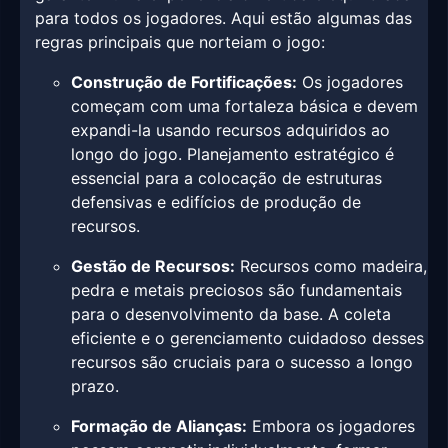
para todos os jogadores. Aqui estão algumas das
regras principais que norteiam o jogo:
Construção de Fortificações:
Os jogadores
começam com uma fortaleza básica e devem
expandi-la usando recursos adquiridos ao
longo do jogo. Planejamento estratégico é
essencial para a colocação de estruturas
defensivas e edifícios de produção de
recursos.
Gestão de Recursos:
Recursos como madeira,
pedra e metais preciosos são fundamentais
para o desenvolvimento da base. A coleta
eficiente e o gerenciamento cuidadoso desses
recursos são cruciais para o sucesso a longo
prazo.
Formação de Alianças:
Embora os jogadores