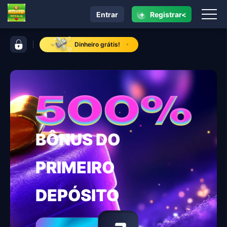
+
Entrar
Registrar<
navegação 6566vip
barra de controle 6566vip
Dinheiro grátis!
BÔNUS DO
PRIMEIRO
DEPÓSITO