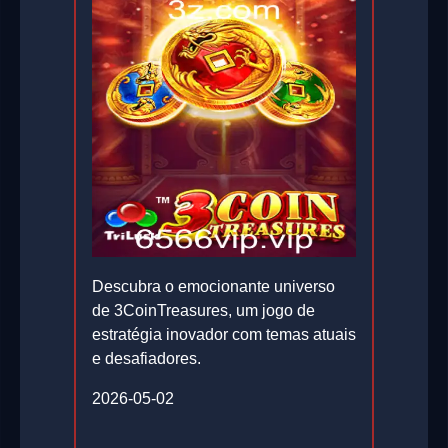
Descubra o emocionante universo
de 3CoinTreasures, um jogo de
estratégia inovador com temas atuais
e desafiadores.
2026-05-02