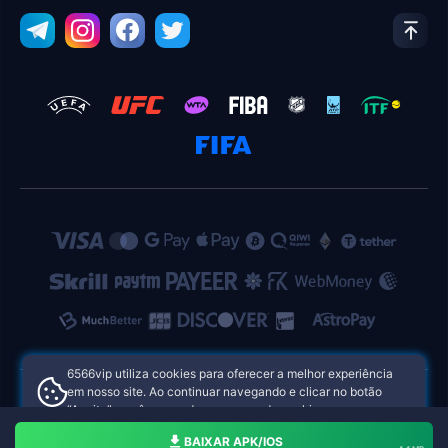
6566vip utiliza cookies para oferecer a melhor experiência
em nosso site. Ao continuar navegando e clicar no botão
“Aceito”, você concorda com o uso de cookies.
6566vip Cassinos Online nas Filipinas
Aceito
BAIXAR APK/IOS