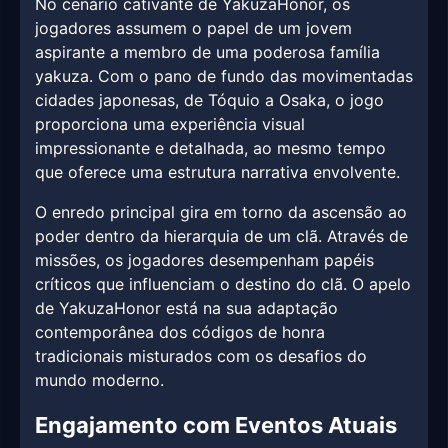
No cenário cativante de YakuzaHonor, os
jogadores assumem o papel de um jovem
aspirante a membro de uma poderosa família
yakuza. Com o pano de fundo das movimentadas
cidades japonesas, de Tóquio a Osaka, o jogo
proporciona uma experiência visual
impressionante e detalhada, ao mesmo tempo
que oferece uma estrutura narrativa envolvente.
O enredo principal gira em torno da ascensão ao
poder dentro da hierarquia de um clã. Através de
missões, os jogadores desempenham papéis
críticos que influenciam o destino do clã. O apelo
de YakuzaHonor está na sua adaptação
contemporânea dos códigos de honra
tradicionais misturados com os desafios do
mundo moderno.
Engajamento com Eventos Atuais