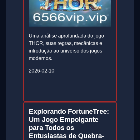
Uma análise aprofundada do jogo
THOR, suas regras, mecânicas e
introdução ao universo dos jogos
modernos.
2026-02-10
Explorando FortuneTree:
Um Jogo Empolgante
para Todos os
Entusiastas de Quebra-