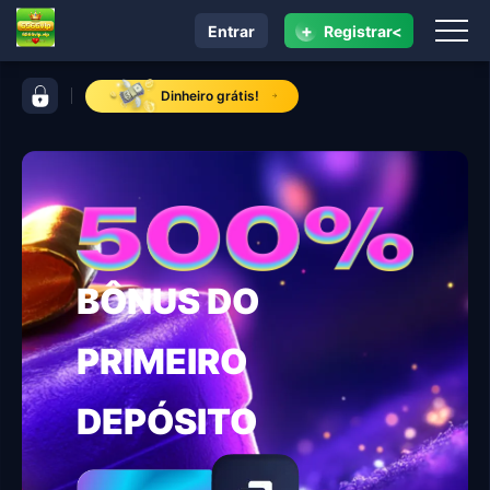
+
Entrar
Registrar<
navegação 6566vip
barra de controle 6566vip
Dinheiro grátis!
BÔNUS DO
PRIMEIRO
DEPÓSITO