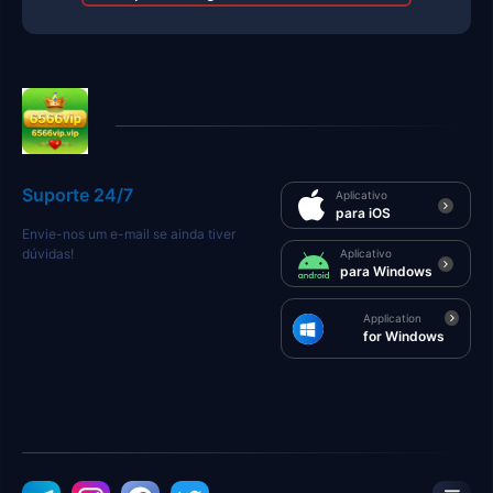
jogo.
2026-05-28
Suporte 24/7
Aplicativo
para iOS
Envie-nos um e-mail se ainda tiver
dúvidas!
Aplicativo
para Windows
Application
for Windows