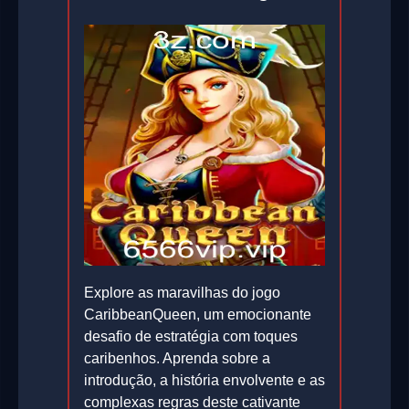
Explore as maravilhas do jogo
CaribbeanQueen, um emocionante
desafio de estratégia com toques
caribenhos. Aprenda sobre a
introdução, a história envolvente e as
complexas regras deste cativante