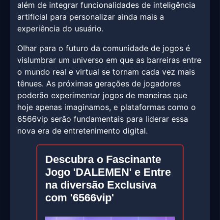
além de integrar funcionalidades de inteligência
artificial para personalizar ainda mais a
experiência do usuário.
Olhar para o futuro da comunidade de jogos é
vislumbrar um universo em que as barreiras entre
o mundo real e virtual se tornam cada vez mais
tênues. As próximas gerações de jogadores
poderão experimentar jogos de maneiras que
hoje apenas imaginamos, e plataformas como o
6566vip serão fundamentais para liderar essa
nova era de entretenimento digital.
Descubra o Fascinante
Jogo 'DALEMEN' e Entre
na diversão Exclusiva
com '6566vip'