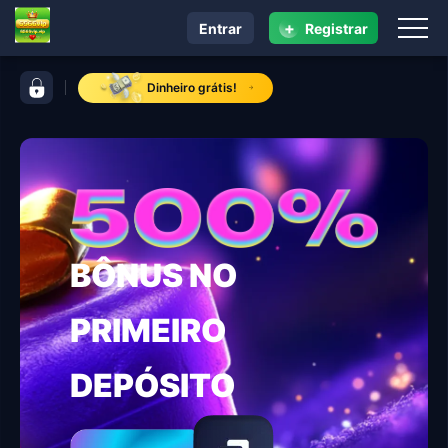
+
Entrar
Registrar
navegação 6566vip
barra de controle 6566vip
Dinheiro grátis!
BÔNUS NO
PRIMEIRO
DEPÓSITO