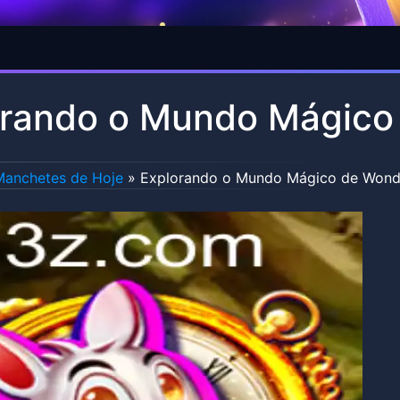
orando o Mundo Mágico
Manchetes de Hoje
»
Explorando o Mundo Mágico de Wond