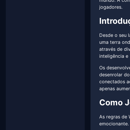
mundo. A comb
jogadores.
Introdu
Desde o seu l
uma terra ond
através de di
inteligência e
Os desenvolve
desenrolar do
conectados ao
apenas aument
Como Jo
As regras de 
emocionante. 