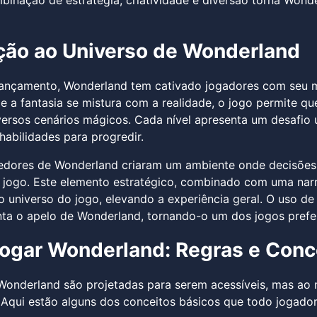
inação de estratégia, criatividade e diversão torna Wond
ção ao Universo de Wonderland
ançamento, Wonderland tem cativado jogadores com seu mu
e a fantasia se mistura com a realidade, o jogo permite 
versos cenários mágicos. Cada nível apresenta um desafio 
 habilidades para progredir.
dores de Wonderland criaram um ambiente onde decisões e
 jogo. Este elemento estratégico, combinado com uma narra
 universo do jogo, elevando a experiência geral. O uso de 
a o apelo de Wonderland, tornando-o um dos jogos preferi
gar Wonderland: Regras e Conc
Wonderland são projetadas para serem acessíveis, mas ao
Aqui estão alguns dos conceitos básicos que todo jogado