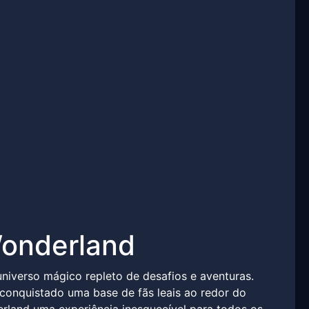
Wonderland
niverso mágico repleto de desafios e aventuras.
conquistado uma base de fãs leais ao redor do