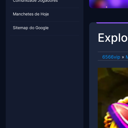
Comunidade Jogadores
Manchetes de Hoje
Sitemap do Google
Expl
6566vip
»