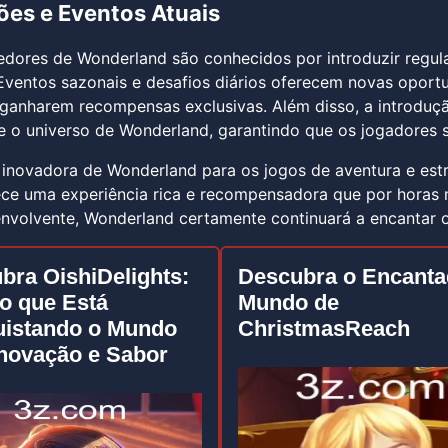
ões e Eventos Atuais
dores de Wonderland são conhecidos por introduzir regul
 Eventos sazonais e desafios diários oferecem novas oport
 ganharem recompensas exclusivas. Além disso, a introduç
 o universo de Wonderland, garantindo que os jogadores 
novadora de Wonderland para os jogos de aventura e estr
ce uma experiência rica e recompensadora que por horas
envolvente, Wonderland certamente continuará a encantar 
bra OishiDelights:
Descubra o Encanta
o que Está
Mundo de
istando o Mundo
ChristmasReach
novação e Sabor