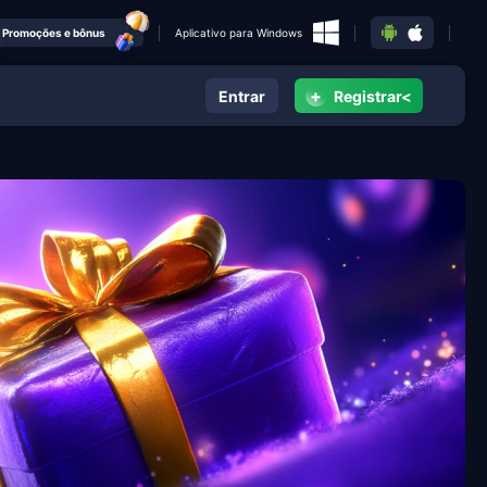
Promoções e bônus
Aplicativo para Windows
+
Entrar
Registrar<