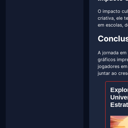
O impacto cul
criativa, ele
em escolas, d
Conclu
A jornada em 
gráficos impr
jogadores em 
juntar ao cres
Explo
Unive
Estrat