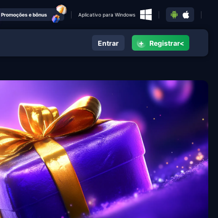
Promoções e bônus
Aplicativo para Windows
+
Entrar
Registrar<