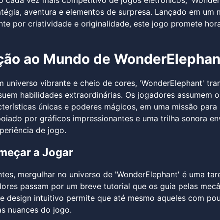
 cada vez mais competitivo de jogos eletrônicos, 'Wonde
tégia, aventura e elementos de surpresa. Lançado em um 
te por criatividade e originalidade, este jogo promete ho
ução ao Mundo de WonderElephan
 universo vibrante e cheio de cores, 'WonderElephant' tr
suem habilidades extraordinárias. Os jogadores assumem o
cterísticas únicas e poderes mágicos, em uma missão para 
poiado por gráficos impressionantes e uma trilha sonora
periência de jogo.
eçar a Jogar
antes, mergulhar no universo de 'WonderElephant' é uma t
dores passam por um breve tutorial que os guia pelas mec
ste design intuitivo permite que até mesmo aqueles com 
s nuances do jogo.