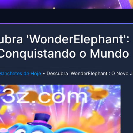
bra 'WonderElephant':
 Conquistando o Mundo
Manchetes de Hoje
»
Descubra 'WonderElephant': O Novo 