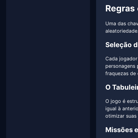
Regras 
Uma das chave
aleatoriedade
Seleção 
Cada jogador 
personagens p
fraquezas de 
O Tabulei
O jogo é estr
igual à anter
otimizar suas
Missões e