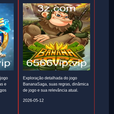
jogo
Exploração detalhada do jogo
as e
BananaSaga, suas regras, dinâmica
ogos
de jogo e sua relevância atual.
2026-05-12