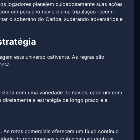
e os jogadores planejem cuidadosamente suas ações
com um pequeno navio e uma tripulação recém-
ornar o soberano do Caribe, superando adversários e
tratégia
egem este universo cativante. As regras são
ensa.
onalizada com uma variedade de navios, cada um com
o diretamente a estratégia de longo prazo e a
a. As rotas comerciais oferecem um fluxo contínuo
ilidade de recompensas substanciais ao capturar