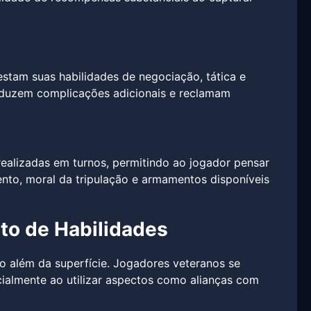
stam suas habilidades de negociação, tática e
roduzem complicações adicionais e reclamam
ealizadas em turnos, permitindo ao jogador pensar
to, moral da tripulação e armamentos disponíveis
to de Habilidades
 além da superfície. Jogadores veteranos se
almente ao utilizar aspectos como alianças com