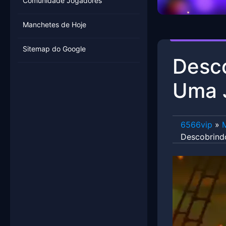
Comunidade Jogadores
Manchetes de Hoje
Sitemap do Google
Desc
Uma J
6566vip
»
Descobrind