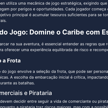
n utiliza uma mecânica de jogo estratégica, exigindo qu
egam por perigos e oportunidades. Cada jogador começa 
jetivo principal é acumular tesouros suficientes para se t
ais.
do Jogo: Domine o Caribe com Es
rcar na sua aventura, é essencial entender as regras que r
ra oferecer uma experiência equilibrada de risco e recomp
 a Frota
ão do jogo envolve a seleção da frota, que pode ser pers
nicas. A escolha da embarcação inicial é crítica, impactand
durante as batalhas.
erciais e Pirataria
devem decidir entre seguir a vida de comerciante ou pirat
enquanto a pirataria traz riscos maiores, mas com a possib