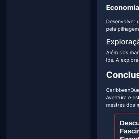
Economia
Desenvolver u
pela pilhagem
Exploraçã
Além dos mare
los. A explor
Conclu
CaribbeanQuee
aventura e es
mestres dos 
Descu
Fasci