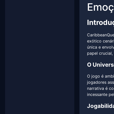
Emoç
Introd
CaribbeanQuee
exótico cenár
única e envol
papel crucial
O Univers
O jogo é ambi
jogadores ass
narrativa é c
incessante pe
Jogabilid