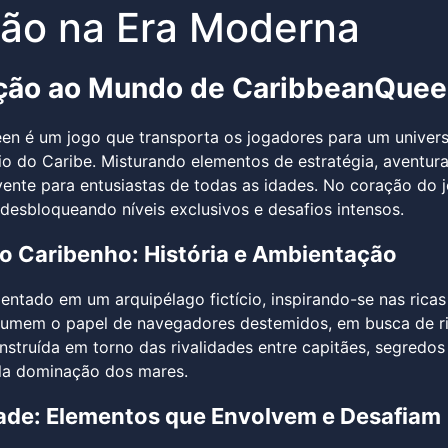
ão na Era Moderna
ução ao Mundo de CaribbeanQue
n é um jogo que transporta os jogadores para um universo
io do Caribe. Misturando elementos de estratégia, aventura 
vente para entusiastas de todas as idades. No coração do 
, desbloqueando níveis exclusivos e desafios intensos.
o Caribenho: História e Ambientação
entado em um arquipélago fictício, inspirando-se nas ricas
umem o papel de navegadores destemidos, em busca de riq
onstruída em torno das rivalidades entre capitães, segredo
la dominação dos mares.
ade: Elementos que Envolvem e Desafiam