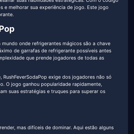
safiar suas habilidades estratégicas. Com o código
 e melhorar sua experiência de jogo. Este jogo
rante.
aPop
 mundo onde refrigerantes mágicos são a chave
áximo de garrafas de refrigerante possíveis antes
mplexidade que prende jogadores de todas as
de, RushFeverSodaPop exige dos jogadores não só
o. O jogo ganhou popularidade rapidamente,
am suas estratégias e truques para superar os
nder, mas difíceis de dominar. Aqui estão alguns