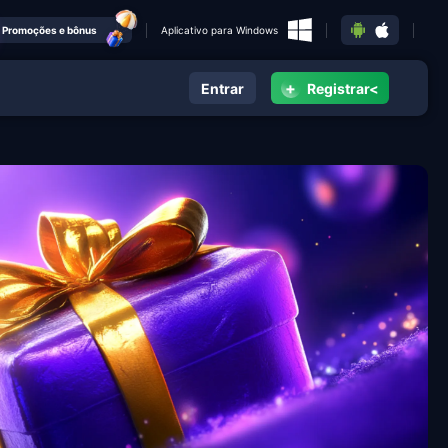
Promoções e bônus
Aplicativo para Windows
+
Entrar
Registrar<