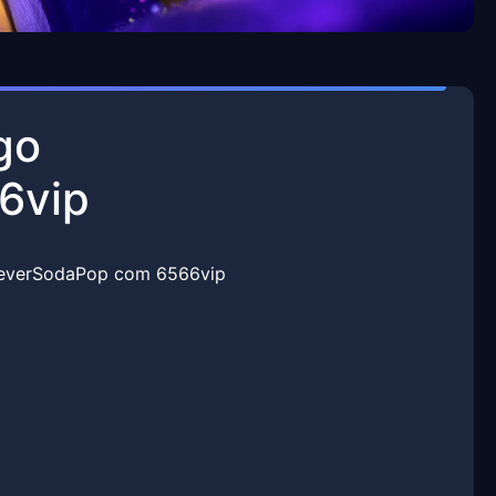
go
6vip
FeverSodaPop com 6566vip