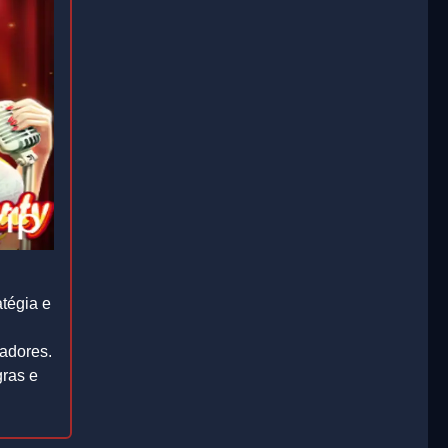
tégia e
gadores.
gras e