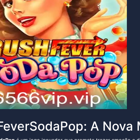
FeverSodaPop: A Nova 