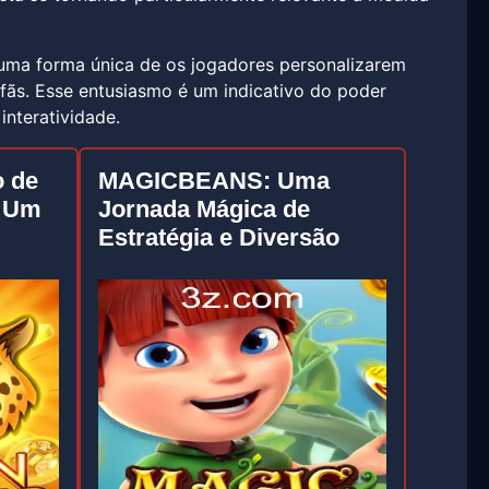
uma forma única de os jogadores personalizarem
fãs. Esse entusiasmo é um indicativo do poder
interatividade.
 de
MAGICBEANS: Uma
 Um
Jornada Mágica de
Estratégia e Diversão