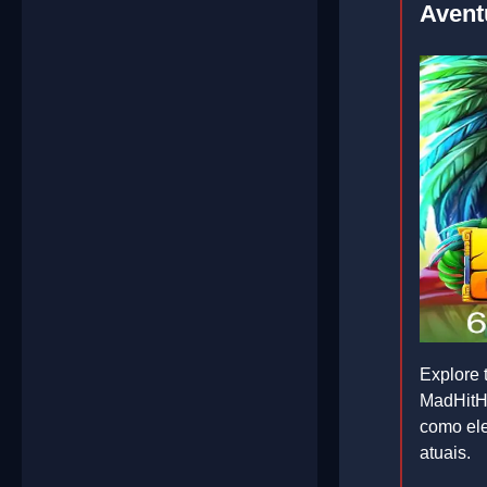
Avent
Explore 
MadHitHi
como ele
atuais.