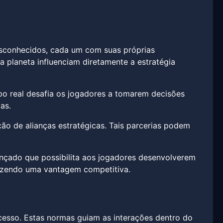
esconhecidos, cada um com suas próprias
da planeta influenciam diretamente a estratégia
o real desafia os jogadores a tomarem decisões
as.
ão de alianças estratégicas. Tais parcerias podem
nçado que possibilita aos jogadores desenvolverem
razendo uma vantagem competitiva.
cesso. Estas normas guiam as interações dentro do