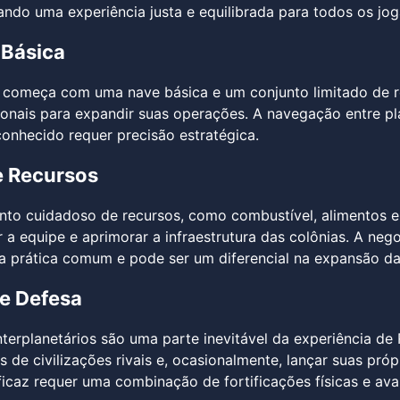
ando uma experiência justa e equilibrada para todos os jo
 Básica
começa com uma nave básica e um conjunto limitado de rec
ionais para expandir suas operações. A navegação entre pl
sconhecido requer precisão estratégica.
e Recursos
to cuidadoso de recursos, como combustível, alimentos e mi
r a equipe e aprimorar a infraestrutura das colônias. A ne
prática comum e pode ser um diferencial na expansão das
 e Defesa
interplanetários são uma parte inevitável da experiência 
s de civilizações rivais e, ocasionalmente, lançar suas pró
icaz requer uma combinação de fortificações físicas e ava