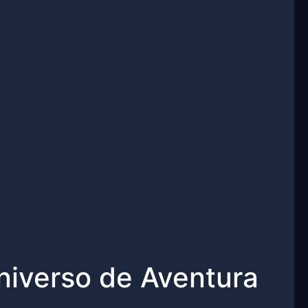
niverso de Aventura