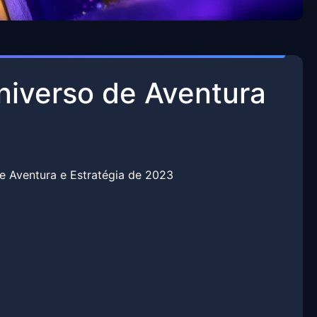
niverso de Aventura
e Aventura e Estratégia de 2023