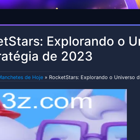
tStars: Explorando o U
ratégia de 2023
Manchetes de Hoje
»
RocketStars: Explorando o Universo d