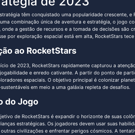
ratégia de 2023
stratégia têm conquistado uma popularidade crescente, e
uma combinação única de aventura e estratégia, o jogo c
o, onde a gestão de recursos e a tomada de decisões são
sse por exploração espacial está em alta, RocketStars tece 
ção ao RocketStars
ício de 2023, RocketStars rapidamente capturou a atenção
jogabilidade e enredo cativante. A partir do ponto de pa
loradores espaciais. O objetivo principal é colonizar plane
-sustentáveis em meio a uma galáxia repleta de desafios.
o do Jogo
bjetivo de RocketStars é expandir o horizonte de suas colôn
lianças estratégicas. Os jogadores devem usar suas habili
outras civilizações e enfrentar perigos cósmicos. A tentat