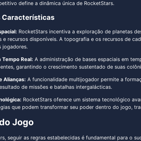
etitivo define a dinâmica única de RocketStars.
s Características
pacial:
RocketStars incentiva a exploração de planetas d
as e recursos disponíveis. A topografia e os recursos de ca
 jogadores.
m Tempo Real:
A administração de bases espaciais em temp
cientes, garantindo o crescimento sustentado de suas colôni
e Alianças:
A funcionalidade multijogador permite a formaç
resultado de missões e batalhas intergalácticas.
nológica:
RocketStars oferece um sistema tecnológico ava
gias que podem transformar seu poder dentro do jogo, t
 do Jogo
s, seguir as regras estabelecidas é fundamental para o su