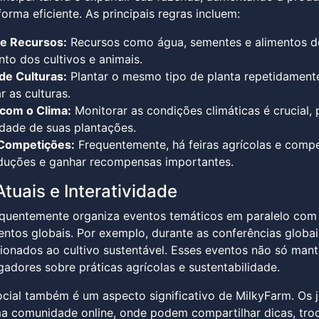
forma eficiente. As principais regras incluem:
e Recursos:
Recursos como água, sementes e alimentos de
to dos cultivos e animais.
de Culturas:
Plantar o mesmo tipo de planta repetidamente
r as culturas.
com o Clima:
Monitorar as condições climáticas é crucial
idade de suas plantações.
 Competições:
Frequentemente, há feiras agrícolas e compe
duções e ganhar recompensas importantes.
tuais e Interatividade
equentemente organiza eventos temáticos em paralelo com
entos globais. Por exemplo, durante as conferências globa
cionados ao cultivo sustentável. Esses eventos não só man
adores sobre práticas agrícolas e sustentabilidade.
ocial também é um aspecto significativo de MilkyFarm. Os
a comunidade online, onde podem compartilhar dicas, troca