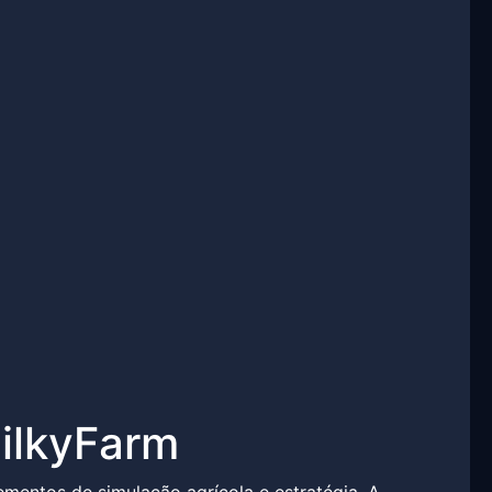
ilkyFarm