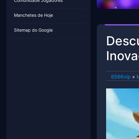
Comunidade Jogadores
Manchetes de Hoje
Sitemap do Google
Desc
Inova
6566vip
»