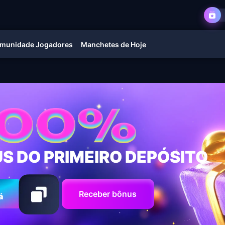
munidade Jogadores
Manchetes de Hoje
S DO PRIMEIRO DEPÓSITO
Receber bônus
á