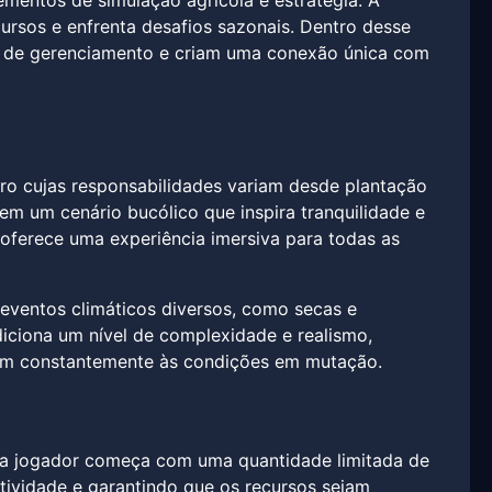
mentos de simulação agrícola e estratégia. A
ursos e enfrenta desafios sazonais. Dentro desse
es de gerenciamento e criam uma conexão única com
ro cujas responsabilidades variam desde plantação
em um cenário bucólico que inspira tranquilidade e
 oferece uma experiência imersiva para todas as
eventos climáticos diversos, como secas e
iciona um nível de complexidade e realismo,
rem constantemente às condições em mutação.
da jogador começa com uma quantidade limitada de
utividade e garantindo que os recursos sejam