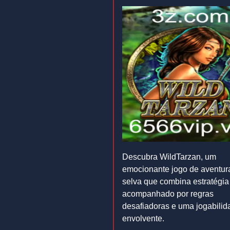
Descubra WildTarzan, um
emocionante jogo de aventur
selva que combina estratégia
acompanhado por regras
desafiadoras e uma jogabilid
envolvente.