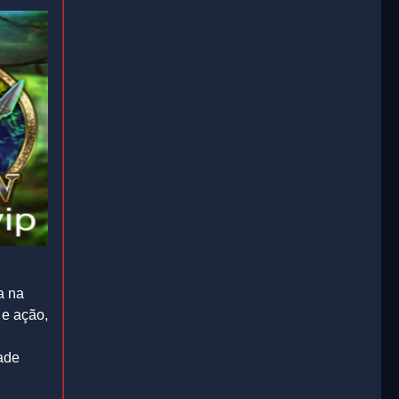
a na
 e ação,
ade