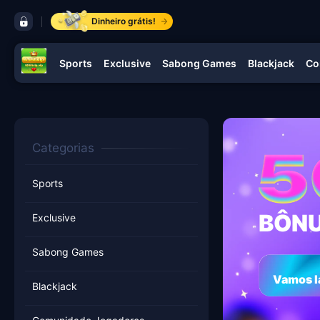
barra de controle 6566vip
Dinheiro grátis!
Sports
Exclusive
Sabong Games
Blackjack
Co
navegação 6566vip
Categorias
Sports
BÔNU
Exclusive
Sabong Games
Vamos l
Blackjack