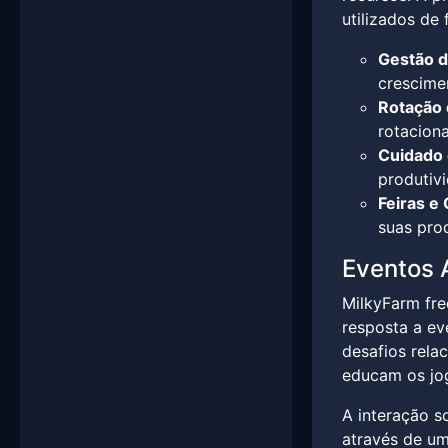
utilizados de 
Gestão d
crescimen
Rotação 
rotaciona
Cuidado 
produtiv
Feiras e
suas pro
Eventos A
MilkyFarm fr
resposta a ev
desafios rela
educam os jog
A interação s
através de um