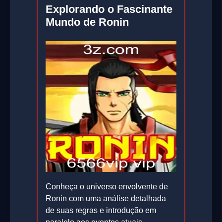
Explorando o Fascinante
Mundo de Ronin
Conheça o universo envolvente de
Ronin com uma análise detalhada
de suas regras e introdução em