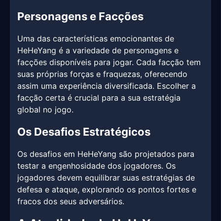
Personagens e Facções
Uma das características emocionantes de
HeHeYang é a variedade de personagens e
facções disponíveis para jogar. Cada facção tem
suas próprias forças e fraquezas, oferecendo
assim uma experiência diversificada. Escolher a
facção certa é crucial para a sua estratégia
global no jogo.
Os Desafios Estratégicos
Os desafios em HeHeYang são projetados para
testar a engenhosidade dos jogadores. Os
jogadores devem equilibrar suas estratégias de
defesa e ataque, explorando os pontos fortes e
fracos dos seus adversários.