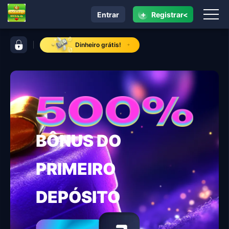
+
Entrar
Registrar<
navegação 6566vip
barra de controle 6566vip
Dinheiro grátis!
BÔNUS DO
PRIMEIRO
DEPÓSITO