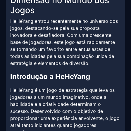
Dimensão no Mundo dos
Jogos
HeHeYang entrou recentemente no universo dos
jogos, destacando-se pela sua proposta
inovadora e desafiadora. Com uma crescente
base de jogadores, este jogo está rapidamente
se tornando um favorito entre entusiastas de
todas as idades pela sua combinação única de
estratégia e elementos de diversão.
Introdução a HeHeYang
HeHeYang é um jogo de estratégia que leva os
jogadores a um mundo imaginativo, onde a
habilidade e a criatividade determinam o
sucesso. Desenvolvido com o objetivo de
proporcionar uma experiência envolvente, o jogo
atrai tanto iniciantes quanto jogadores