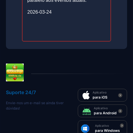
paralelo aos eventos atuais.
2026-03-24
Suporte 24/7
Aplicativo
para iOS
Envie-nos um e-mail se ainda tiver
dúvidas!
Aplicativo
para Android
Aplicativo
para Windows