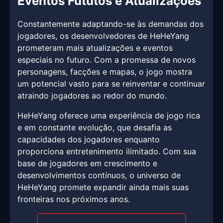
Eventos Fututos e Atualizações
Constantemente adaptando-se às demandas dos
jogadores, os desenvolvedores de HeHeYang
prometeram mais atualizações e eventos
especiais no futuro. Com a promessa de novos
personagens, facções e mapas, o jogo mostra
um potencial vasto para se reinventar e continuar
atraindo jogadores ao redor do mundo.
HeHeYang oferece uma experiência de jogo rica
e em constante evolução, que desafia as
capacidades dos jogadores enquanto
proporciona entretenimento ilimitado. Com sua
base de jogadores em crescimento e
desenvolvimentos contínuos, o universo de
HeHeYang promete expandir ainda mais suas
fronteiras nos próximos anos.