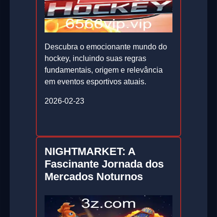
Descubra o emocionante mundo do
hockey, incluindo suas regras
fundamentais, origem e relevância
em eventos esportivos atuais.
2026-02-23
NIGHTMARKET: A
Fascinante Jornada dos
Mercados Noturnos