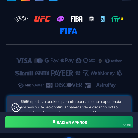
6566vip utiliza cookies para oferecer a melhor experiência
em nosso site. Ao continuar navegando e clicar no botão
“Aceito”, você concorda com o uso de cookies.
6566vip Cassinos Online nas Filipinas
Aceito
BAIXAR APK/IOS
4,4 MB