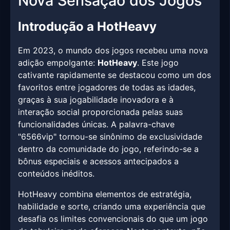
Nova Sensação dos Jogos
Introdução a HotHeavy
Em 2023, o mundo dos jogos recebeu uma nova
adição empolgante:
HotHeavy
. Este jogo
cativante rapidamente se destacou como um dos
favoritos entre jogadores de todas as idades,
graças à sua jogabilidade inovadora e à
interação social proporcionada pelas suas
funcionalidades únicas. A palavra-chave
"6566vip" tornou-se sinônimo de exclusividade
dentro da comunidade do jogo, referindo-se a
bônus especiais e acessos antecipados a
conteúdos inéditos.
HotHeavy combina elementos de estratégia,
habilidade e sorte, criando uma experiência que
desafia os limites convencionais do que um jogo