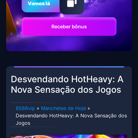
Vamos lá
Receber bônus
Desvendando HotHeavy: A
Nova Sensação dos Jogos
6566vip
»
Manchetes de Hoje
»
Desvendando HotHeavy: A Nova Sensação dos
Jogos