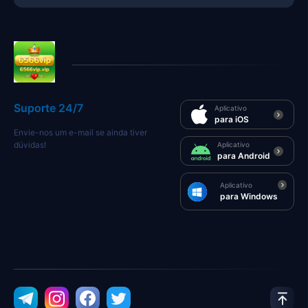
Suporte 24/7
Aplicativo
para iOS
Envie-nos um e-mail se ainda tiver
dúvidas!
Aplicativo
para Android
Aplicativo
para Windows