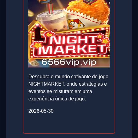
Descubra o mundo cativante do jogo
NIGHTMARKET, onde estratégias e
eventos se misturam em uma
experiência única de jogo.
2026-05-30