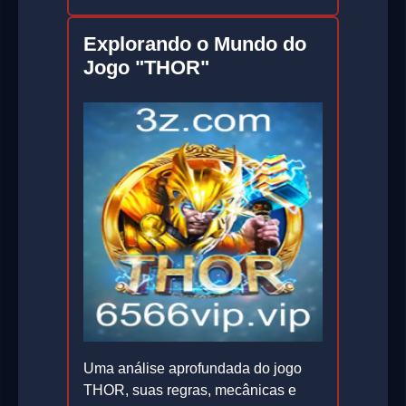
Explorando o Mundo do
Jogo "THOR"
Uma análise aprofundada do jogo
THOR, suas regras, mecânicas e