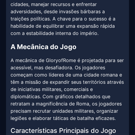
cidades, manejar recursos e enfrentar
adversidades, desde invasões bárbaras a
traições políticas. A chave para o sucesso é a
habilidade de equilibrar uma expansão rápida
com a estabilidade interna do império.
A Mecânica do Jogo
A mecânica de GloryofRome é projetada para ser
acessível, mas desafiadora. Os jogadores
começam como líderes de uma cidade romana e
têm a missão de expandir seus territórios através
de iniciativas militares, comerciais e
diplomáticas. Com gráficos detalhados que
retratam a magnificência de Roma, os jogadores
precisam recrutar unidades militares, organizar
legiões e elaborar táticas de batalha eficazes.
Características Principais do Jogo