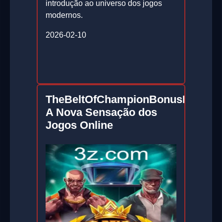
introdução ao universo dos jogos
modernos.
2026-02-10
TheBeltOfChampionBonusBuy:
A Nova Sensação dos
Jogos Online