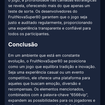
o jogo, a profundidade nas camadas estratégicas
se revela, oferecendo mais do que apenas um
teste de sorte. Os desenvolvedores do
FruitNovaSuper80 garantem que o jogo seja
justo e auditado regularmente, proporcionando
uma experiência transparente e confiável para
todos os participantes.
Conclusão
Em um ambiente que está em constante
evolução, o FruitNovaSuper80 se posiciona
como um jogo que equilibra tradição e inovação.
Seja uma experiência casual ou um evento
competitivo, ele oferece uma plataforma para
aqueles que buscam emoção, diversão e
recompensas. Os elementos mencionados,
combinados com a palavra-chave "6566vip",
expandem as possibilidades para os jogadores e