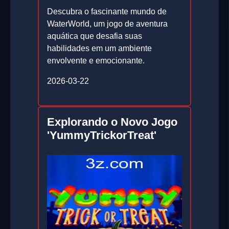
Descubra o fascinante mundo de
WaterWorld, um jogo de aventura
aquática que desafia suas
habilidades em um ambiente
envolvente e emocionante.
2026-03-22
Explorando o Novo Jogo
'YummyTrickorTreat'