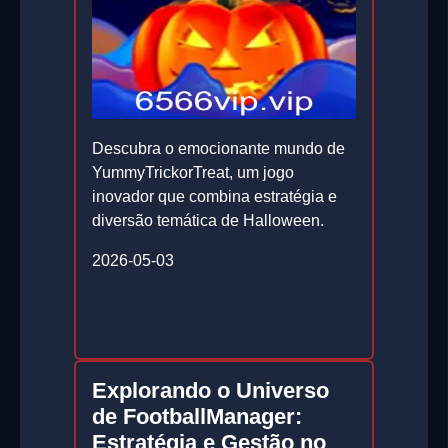
Descubra o emocionante mundo de
YummyTrickorTreat, um jogo
inovador que combina estratégia e
diversão temática de Halloween.
2026-05-03
Explorando o Universo
de FootballManager:
Estratégia e Gestão no