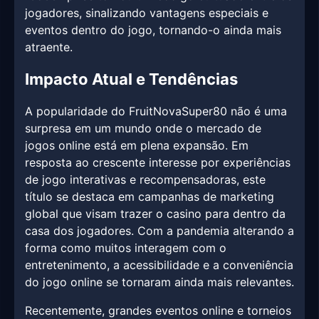
jogadores, sinalizando vantagens especiais e
eventos dentro do jogo, tornando-o ainda mais
atraente.
Impacto Atual e Tendências
A popularidade do FruitNovaSuper80 não é uma
surpresa em um mundo onde o mercado de
jogos online está em plena expansão. Em
resposta ao crescente interesse por experiências
de jogo interativas e recompensadoras, este
título se destaca em campanhas de marketing
global que visam trazer o casino para dentro da
casa dos jogadores. Com a pandemia alterando a
forma como muitos interagem com o
entretenimento, a acessibilidade e a conveniência
do jogo online se tornaram ainda mais relevantes.
Recentemente, grandes eventos online e torneios