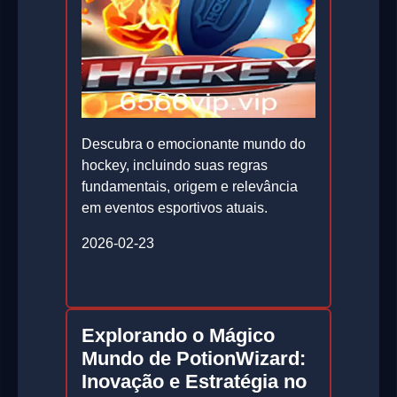
Descubra o emocionante mundo do
hockey, incluindo suas regras
fundamentais, origem e relevância
em eventos esportivos atuais.
2026-02-23
Explorando o Mágico
Mundo de PotionWizard:
Inovação e Estratégia no