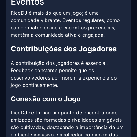
Eventos
RicoDJ é mais do que um jogo; é uma
comunidade vibrante. Eventos regulares, como
campeonatos online e encontros presenciais,
mantêm a comunidade ativa e engajada.
Contribuições dos Jogadores
A contribuição dos jogadores é essencial.
Feedback constante permite que os
desenvolvedores aprimorem a experiência do
jogo continuamente.
Conexão com o Jogo
RicoDJ se tornou um ponto de encontro onde
amizades são formadas e rivalidades amigáveis
são cultivadas, destacando a importância de um
ambiente inclusivo e acolhedor no mundo dos