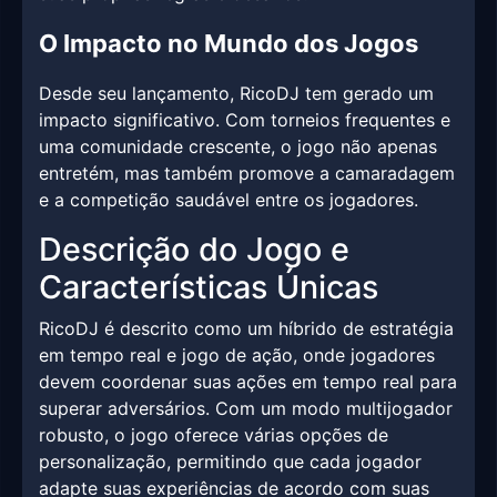
O Impacto no Mundo dos Jogos
Desde seu lançamento, RicoDJ tem gerado um
impacto significativo. Com torneios frequentes e
uma comunidade crescente, o jogo não apenas
entretém, mas também promove a camaradagem
e a competição saudável entre os jogadores.
Descrição do Jogo e
Características Únicas
RicoDJ é descrito como um híbrido de estratégia
em tempo real e jogo de ação, onde jogadores
devem coordenar suas ações em tempo real para
superar adversários. Com um modo multijogador
robusto, o jogo oferece várias opções de
personalização, permitindo que cada jogador
adapte suas experiências de acordo com suas