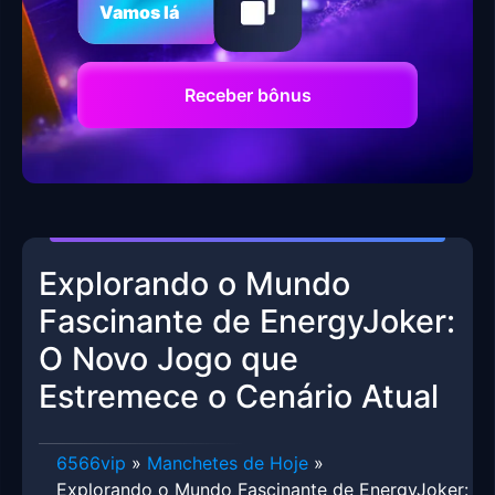
Vamos lá
Receber bônus
Explorando o Mundo
Fascinante de EnergyJoker:
O Novo Jogo que
Estremece o Cenário Atual
6566vip
»
Manchetes de Hoje
»
Explorando o Mundo Fascinante de EnergyJoker: