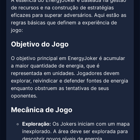
A essência do EnergyJoker é baseada na gestão
de recursos e na construção de estratégias
eficazes para superar adversários. Aqui estão as
regras básicas que definem a experiência de
jogo:
Objetivo do Jogo
O objetivo principal em EnergyJoker é acumular
a maior quantidade de energia, que é
representada em unidades. Jogadores devem
explorar, reivindicar e defender fontes de energia
enquanto obstruem as tentativas de seus
oponentes.
Mecânica de Jogo
Exploração:
Os Jokers iniciam com um mapa
inexplorado. A área deve ser explorada para
descobrir novos níveis de energia.