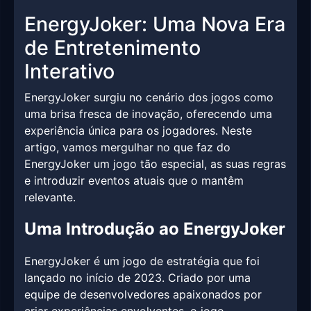
EnergyJoker: Uma Nova Era
de Entretenimento
Interativo
EnergyJoker surgiu no cenário dos jogos como
uma brisa fresca de inovação, oferecendo uma
experiência única para os jogadores. Neste
artigo, vamos mergulhar no que faz do
EnergyJoker um jogo tão especial, as suas regras
e introduzir eventos atuais que o mantêm
relevante.
Uma Introdução ao EnergyJoker
EnergyJoker é um jogo de estratégia que foi
lançado no início de 2023. Criado por uma
equipe de desenvolvedores apaixonados por