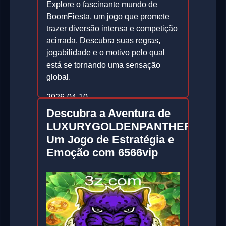
Explore o fascinante mundo de
BoomFiesta, um jogo que promete
trazer diversão intensa e competição
acirrada. Descubra suas regras,
jogabilidade e o motivo pelo qual
está se tornando uma sensação
global.
2026-04-10
Descubra a Aventura de
LUXURYGOLDENPANTHER:
Um Jogo de Estratégia e
Emoção com 6566vip