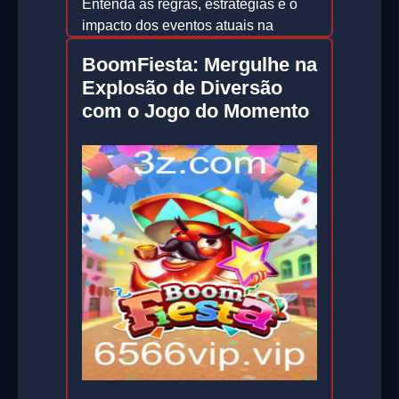
Entenda as regras, estratégias e o
impacto dos eventos atuais na
dinâmica do jogo.
BoomFiesta: Mergulhe na
2026-01-22
Explosão de Diversão
com o Jogo do Momento