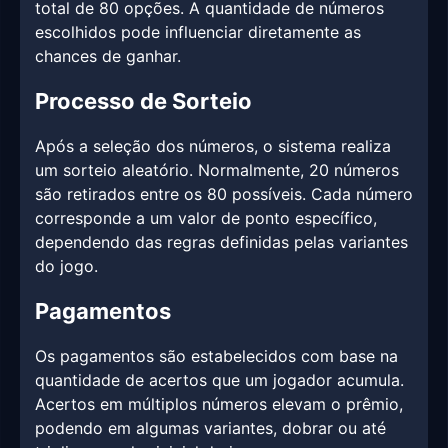
total de 80 opções. A quantidade de números
escolhidos pode influenciar diretamente as
chances de ganhar.
Processo de Sorteio
Após a seleção dos números, o sistema realiza
um sorteio aleatório. Normalmente, 20 números
são retirados entre os 80 possíveis. Cada número
corresponde a um valor de ponto específico,
dependendo das regras definidas pelas variantes
do jogo.
Pagamentos
Os pagamentos são estabelecidos com base na
quantidade de acertos que um jogador acumula.
Acertos em múltiplos números elevam o prêmio,
podendo em algumas variantes, dobrar ou até