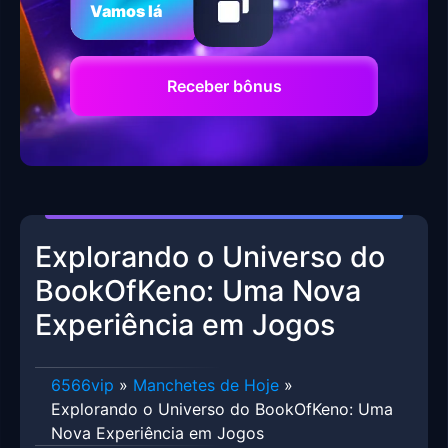
Vamos lá
Receber bônus
Explorando o Universo do
BookOfKeno: Uma Nova
Experiência em Jogos
6566vip
»
Manchetes de Hoje
»
Explorando o Universo do BookOfKeno: Uma
Nova Experiência em Jogos