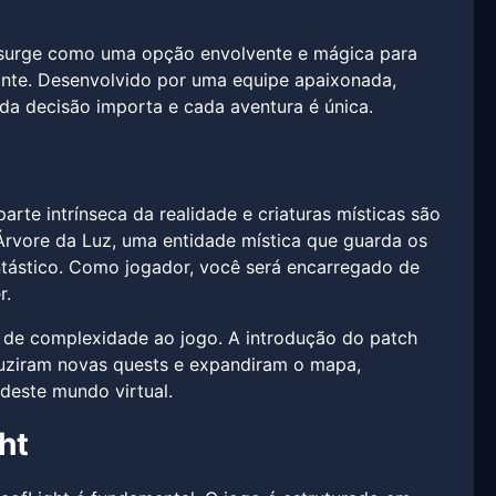
t surge como uma opção envolvente e mágica para
ante. Desenvolvido por uma equipe apaixonada,
da decisão importa e cada aventura é única.
rte intrínseca da realidade e criaturas místicas são
Árvore da Luz, uma entidade mística que guarda os
ntástico. Como jogador, você será encarregado de
r.
e complexidade ao jogo. A introdução do patch
oduziram novas quests e expandiram o mapa,
deste mundo virtual.
ht