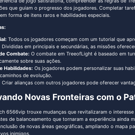
riência de jogo satisfatória, compreender as regras de Tr
ões que guiam o progresso dos jogadores. Completar tare
m forma de itens raros e habilidades especiais.
as:
ial:
Todos os jogadores começam com um tutorial que apres
:
Divididas em principais e secundárias, as missões ofere
 de Combate:
O combate em TreeofLight é baseado em turn
icamente sobre suas ações.
e Habilidades:
Os jogadores podem personalizar suas habili
 caminhos de evolução.
:
Criar alianças com outros jogadores pode oferecer vanta
ando Novas Fronteiras com o Pa
ch 6566vip trouxe mudanças que revitalizaram o interesse 
ustes de balanceamento que tornaram a experiência ainda mai
inclusão de novas áreas geográficas, ampliando o mapa par
ovos inimigos.