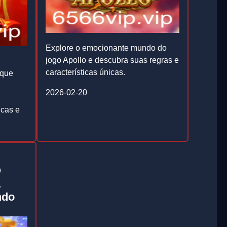
Explore o emocionante mundo do
jogo Apollo e descubra suas regras e
características únicas.
 que
2026-02-20
icas e
O
á
ndo