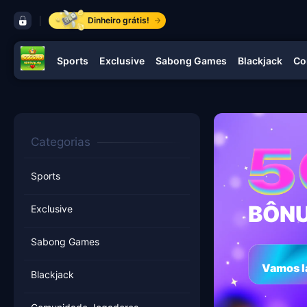
barra de controle 6566vip
Dinheiro grátis!
Sports
Exclusive
Sabong Games
Blackjack
Co
navegação 6566vip
Categorias
Sports
BÔNU
Exclusive
Sabong Games
Vamos l
Blackjack