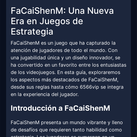
FaCaiShenM: Una Nueva
Era en Juegos de
Estrategia
FaCaiShenM es un juego que ha capturado la
atención de jugadores de todo el mundo. Con
una jugabilidad única y un diseño innovador, se
ha convertido en un favorito entre los entusiastas
de los videojuegos. En esta guía, exploraremos
los aspectos más destacados de FaCaiShenM,
desde sus reglas hasta cómo 6566vip se integra
en la experiencia del jugador.
Introducción a FaCaiShenM
FaCaiShenM presenta un mundo vibrante y lleno
de desafíos que requieren tanto habilidad como