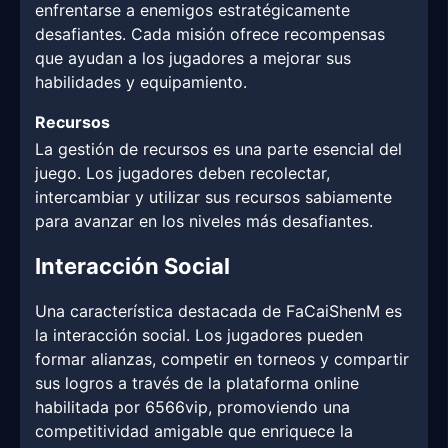
enfrentarse a enemigos estratégicamente
desafiantes. Cada misión ofrece recompensas
que ayudan a los jugadores a mejorar sus
habilidades y equipamiento.
Recursos
La gestión de recursos es una parte esencial del
juego. Los jugadores deben recolectar,
intercambiar y utilizar sus recursos sabiamente
para avanzar en los niveles más desafiantes.
Interacción Social
Una característica destacada de FaCaiShenM es
la interacción social. Los jugadores pueden
formar alianzas, competir en torneos y compartir
sus logros a través de la plataforma online
habilitada por 6566vip, promoviendo una
competitividad amigable que enriquece la