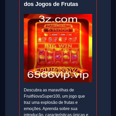
dos Jogos de Frutas
Descubra as maravilhas de
FruitNovaSuper100, um jogo que
traz uma explosão de frutas e
emoções. Aprenda sobre sua
introdução, características únicas e