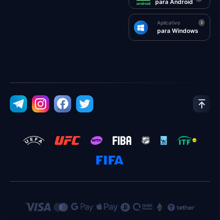
para Android
Aplicativo
para Windows