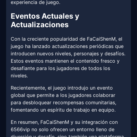
experiencia de juego.
Eventos Actuales y
Actualizaciones
Con la creciente popularidad de FaCaiShenM, el
juego ha lanzado actualizaciones periódicas que
introducen nuevos niveles, personajes y desafíos.
Estos eventos mantienen el contenido fresco y
desafiante para los jugadores de todos los
niveles.
Recientemente, el juego introdujo un evento
global que permite a los jugadores colaborar
para desbloquear recompensas comunitarias,
fomentando un espíritu de trabajo en equipo.
En resumen, FaCaiShenM y su integración con
6566vip no solo ofrecen un entorno lleno de
diversión y desafío, sino también una plataforma