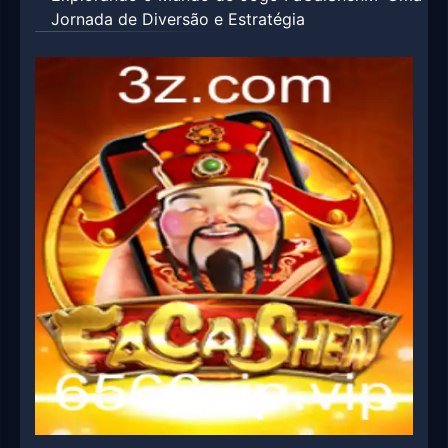
Jornada de Diversão e Estratégia