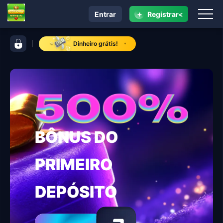
+
Entrar
Registrar<
navegação 6566vip
barra de controle 6566vip
Dinheiro grátis!
BÔNUS DO
PRIMEIRO
DEPÓSITO