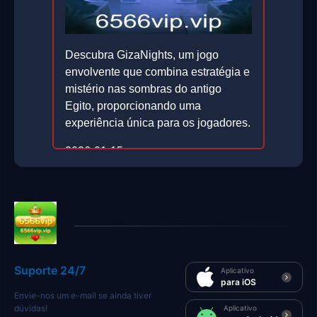
Descubra GizaNights, um jogo
envolvente que combina estratégia e
mistério nas sombras do antigo
Egito, proporcionando uma
experiência única para os jogadores.
2026-01-15
Suporte 24/7
Aplicativo
para iOS
Envie-nos um e-mail se ainda tiver
dúvidas!
Aplicativo